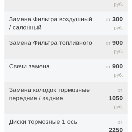
руб.
ТО до 10 000 км. пробега.
Замена Фильтра воздушный
300
Для чего необходимо ТО
/ салонный
руб.
Замена Фильтра топливного
900
Любая техническая жидкость в автомобиле,
руб.
любые фильтры – это расходные материалы,
которые подлежат интервальной смене. Не
Свечи замена
900
только на Volkswagen Touran, но и на любом
руб.
другом автомобиле расходники необходимо
Замена колодок тормозные
менять периодически – спустя установленное
передние / задние
1050
производителем количество пройденных
руб.
километров. Если этого не делать, водитель
рискует столкнуться с неприятностями, когда
Диски тормозные 1 ось
двигатель, коробка передач, тормозная система
2250