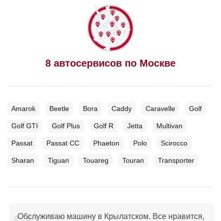
8 автосервисов по Москве
Amarok
Beetle
Bora
Caddy
Caravelle
Golf
Golf GTI
Golf Plus
Golf R
Jetta
Multivan
Passat
Passat CC
Phaeton
Polo
Scirocco
Sharan
Tiguan
Touareg
Touran
Transporter
Обслуживаю машину в Крылатском. Все нравится,