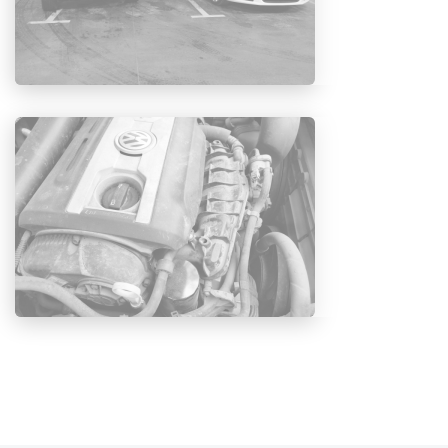
передних колодок.
ТО-3 (45 тыс. км):
замена моторного масла;
фильтра масляного;
пробка поддона с уплотнительным кольцом;
фильтра салонного;
фильтра воздушного;
задних колодок;
тормозной жидкости;
замена масла в муфте Haldex.
От состояния машины зависит безопасность