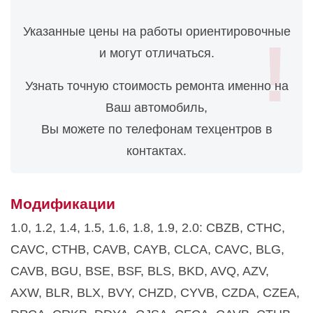
фильтра
Указанные цены на работы ориентировочные
Замена топливного
и могут отличаться.
фильтра
1280
руб.
Узнать точную стоимость ремонта именно на
Замена антифриза
Ваш автомобиль,
1120
Вы можете по телефонам техцентров в
руб.
контактах.
Замена свечей зажигания
1280
руб.
Модификации
Замена тормозной
1.0, 1.2, 1.4, 1.5, 1.6, 1.8, 1.9, 2.0: CBZB, CTHC,
жидкости
1920
руб.
CAVC, CTHB, CAVB, CAYB, CLCA, CAVC, BLG,
CAVB, BGU, BSE, BSF, BLS, BKD, AVQ, AZV,
Замена тормозных
AXW, BLR, BLX, BVY, CHZD, CYVB, CZDA, CZEA,
колодок
1600
руб.