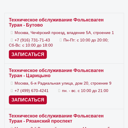
водителя и пассажиров. Эксплуатировать авто
до первой поломки – неправильно. Любые
Техническое обслуживание Фольксваген
Туран - Бутово
неисправности следует предотвращать еще на
Москва, Чечёрский проезд, владение 5А, строение 1
этапе их зарождения.
+7 (916) 731-71-43
Пн-Пт: с 10:00 до 20:00;
Сб-Вс: с 10:00 до 18:00
Для чего посещать профильный
ЗАПИСАТЬСЯ
автосервис
Техническое обслуживание Фольксваген
С целью качественного обслуживания авто
Туран - Царицыно
Москва, 6-я Радиальная улица, дом 20, строение 9
настолько рекомендуем посещать профильный
+7 (499) 670-4241
пн. - вс. с 10:00 до 21:00
автосервис VAG. По результатам технического
ЗАПИСАТЬСЯ
обслуживания ставится отметка в сервисной
книжке. Так будет сохранена гарантия на
Техническое обслуживание Фольксваген
автомобиль.
Туран - Рязанский проспект