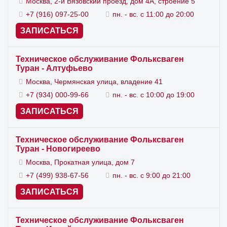
Москва, 2-й Вязовский проезд, дом 4А, строение 5
Запись на техническое обслуживание
+7 (916) 097-25-00
пн. - вс. с 11:00 до 20:00
Фольксваген Туран в Москве
ЗАПИСАТЬСЯ
Поездка в профильный
автосервис VAG
,
Техническое обслуживание Фольксваген
Туран - Алтуфьево
который есть в каждом районе Москвы, станет
Москва, Чермянская улица, владение 41
гарантий, что ваш автомобиль будет тщательным
+7 (934) 000-99-66
пн. - вс. с 10:00 до 19:00
образом обслужен. В работе используются
ЗАПИСАТЬСЯ
оригинальные расходные материалы, поэтому
вы покинете
автосервис Фольксваген
за рулем
Техническое обслуживание Фольксваген
Туран - Новогиреево
машины, технически соответствующей
Москва, Прокатная улица, дом 7
заводскому экземпляру.
+7 (499) 938-67-56
пн. - вс. с 9:00 до 21:00
Смотрите также
ремонт Фольксваген Туран
.
ЗАПИСАТЬСЯ
Техническое обслуживание Фольксваген