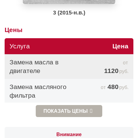
3 (2015-н.в.)
Цены
Услуга
Цена
Замена масла в
двигателе
1120
руб.
Замена масляного
480
руб.
фильтра
Замена салонного
960
ПОКАЗАТЬ
ЦЕНЫ
руб.
фильтра
Внимание
Замена воздушного
640
руб.