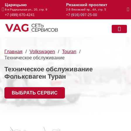
Царицыно
Рязанский проспект
А
6-я Радиальная ул., 20, стр. 9
2-й Вязовский пр., 4А, стр. 5
Чер
+7 (499) 670-4241
+7 (916) 097-25-00
+7
Главная
Volkswagen
Touran
Техническое обслуживание
Техническое обслуживание
Фольксваген Туран
ВЫБРАТЬ СЕРВИС