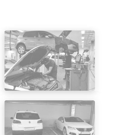
фильтра масляного;
пробка поддона с уплотнительным кольцом;
фильтра салонного.
ТО-2 (через 30 тыс. км):
замена моторного масла;
фильтра масляного;
пробка поддона с уплотнительным кольцом;
фильтра салонного;
фильтра воздушного;
свечей зажигания;