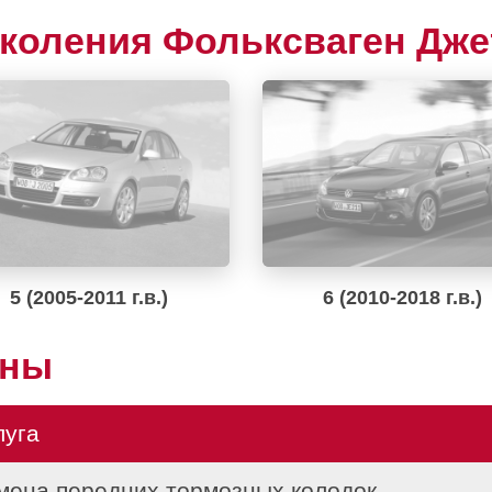
коления Фольксваген Дже
5 (2005-2011 г.в.)
6 (2010-2018 г.в.)
ены
луга
мена передних тормозных колодок