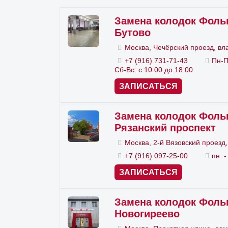
От
Замена колодок Фольк
Бутово
Пр
Москва, Чечёрский проезд, вл
Вы
+7 (916) 731-71-43
Пн-П
Сб-Вс: с 10:00 до 18:00
Сн
ЗАПИСАТЬСЯ
Ус
Замена колодок Фольк
Оч
Рязанский проспект
Пр
Москва, 2-й Вязовский проезд,
+7 (916) 097-25-00
пн. -
Рабо
ЗАПИСАТЬСЯ
инстр
Замена колодок Фольк
Новогиреево
За