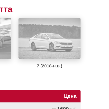
тта
7 (2018-н.в.)
Цена
1600