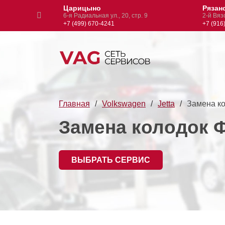
Царицыно
Рязанс
1
6-я Радиальная ул., 20, стр. 9
2-й Вязов
+7 (499) 670-4241
+7 (916) 
Главная
Volkswagen
Jetta
Замена к
Замена колодок 
ВЫБРАТЬ СЕРВИС