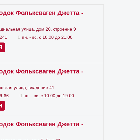
одок Фольксваген Джетта -
 цилиндр суппорта.
адиальная улица, дом 20, строение 9
4241
пн. - вс. с 10:00 до 21:00
Я
одок Фольксваген Джетта -
нская улица, владение 41
99-66
пн. - вс. с 10:00 до 19:00
опыта и наличие профессионального
Я
одок Фольксваген Джетта -
х колодок