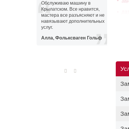
за
отерял
Обслуживаю машину в
Ц
ка.
Крылатском. Все нравится,
с
да
мастера все разъясняют и не
р
ли
навязывают дополнительных
р
услуг.
м
Мы и
монт
а
Алла, Фольксваген Гольф
Н
Пр
Для 
Ус
труда
За
Джет
За
Для 
би
За
не
За