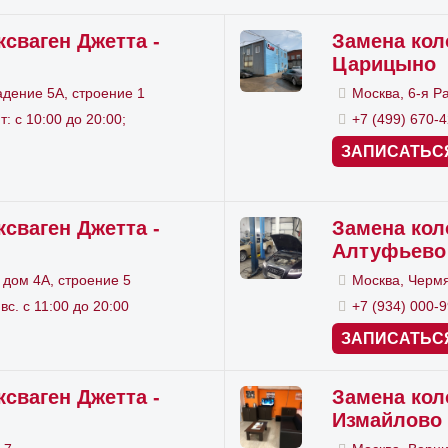
одвигается суппорт.
сваген Джетта -
Замена кол
Царицыно
и помощи специнструмента поршень утапливается в
адение 5А, строение 1
Москва, 6-я Р
нимаются направляющие пальцы с пыльника.
т: с 10:00 до 20:00;
+7 (499) 670-
ЗАПИСАТЬС
имаются старые колодки.
танавливаются новые экземпляры.
сваген Джетта -
Замена кол
ищаются и смазываются направляющие.
Алтуфьево
окачиваются тормоза.
 дом 4А, строение 5
Москва, Чермя
 вс. с 11:00 до 20:00
+7 (934) 000-
та довольно кропотливая, требует внимательности 
ЗАПИСАТЬС
умента под рукой.
сваген Джетта -
Замена кол
Измайлово
пись на замену тормозны