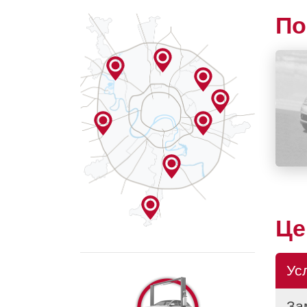
По
Ц
Ус
За