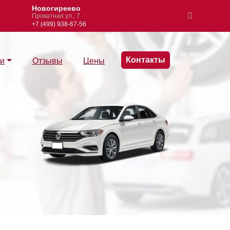
Новогиреево
Измайлово
Прокатная ул., 7
Вернисажная ул., 6, 
+7 (499) 938-67-56
+7 (495) 137-89-99
Контакты
ги
Отзывы
Цены