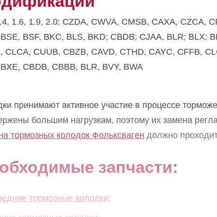
дификации
1.4, 1.6, 1.9, 2.0: CZDA, CWVA, CMSB, CAXA, CZCA,
 BSE, BSF, BKC, BLS, BKD; CBDB; CJAA, BLR; BLX; B
, CLCA, CUUB, CBZB, CAVD, CTHD, CAYC, CFFB, CLC
 BXE, CBDB, CBBB, BLR, BVY, BWA
дки принимают активное участие в процессе торможе
ержены большим нагрузкам, поэтому их замена регла
на тормозных колодок Фольксваген
должно проходить
обходимые запчасти:
редние тормозные колодки
;