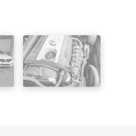
олодок
ндует ставить колодки,
ые, а главное – отвечают всем
по номенклатурному номеру, у разных
модели меняется размер, форма и
одкой и поршнем суппортом.