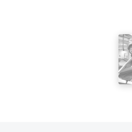
Эт
На а
изго
треб
поко
даже
Рабо
Ав
Сн
От
От