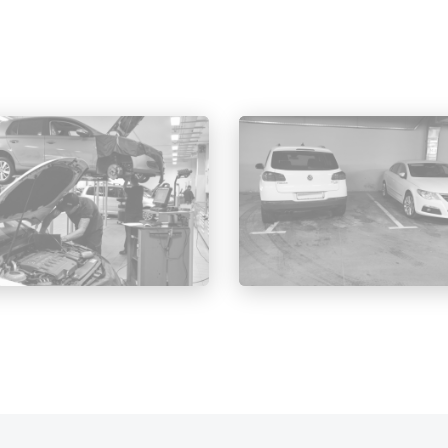
апы замены тормозных к
втомобиль Фольксваген Джетта производитель рекоме
товленные концерном VAG. Они качественные, надежн
ованиям производителя. Подбирать колодки следует 
лений, модификаций, рестайлинговых версий одной 
 расположение крепежных отверстий детали.
та состоит из следующих действий:
томобиль берется на домкрат.
имается колесо.
верткой увеличивается зазор между внутренней кол
кручиваются винты крепления суппорта.