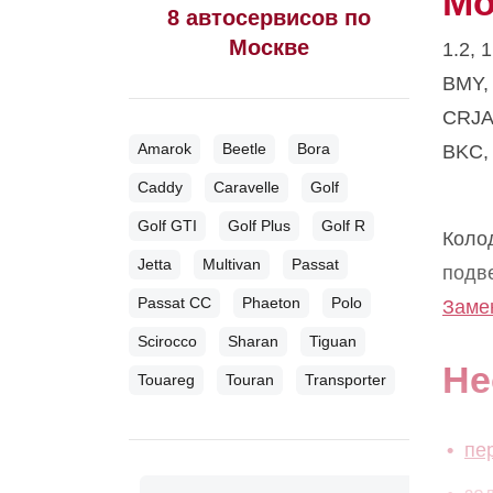
Мо
8 автосервисов по
Москве
1.2, 
BMY,
CRJA
Amarok
Beetle
Bora
BKC,
Caddy
Caravelle
Golf
Golf GTI
Golf Plus
Golf R
Коло
Jetta
Multivan
Passat
подв
Passat CC
Phaeton
Polo
Заме
Scirocco
Sharan
Tiguan
Не
Touareg
Touran
Transporter
пе