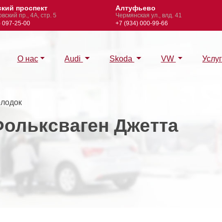
кий проспект
Алтуфьево
ский пр., 4А, стр. 5
Чермянская ул., влд. 41
097-25-00
+7 (934) 000-99-66
О нас
Audi
Skoda
VW
Услу
олодок
Фольксваген Джетта