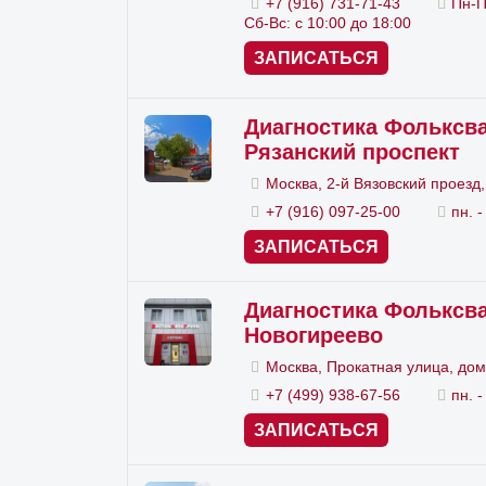
+7 (916) 731-71-43
Пн-П
Сб-Вс: с 10:00 до 18:00
Реко
ЗАПИСАТЬСЯ
Volk
чтоб
Диагностика Фольксва
Рязанский проспект
Volks
Москва, 2-й Вязовский проезд,
выбо
+7 (916) 097-25-00
пн. -
испо
ЗАПИСАТЬСЯ
то, ч
диагн
Диагностика Фольксва
Новогиреево
Смот
Москва, Прокатная улица, дом
+7 (499) 938-67-56
пн. -
ЗАПИСАТЬСЯ