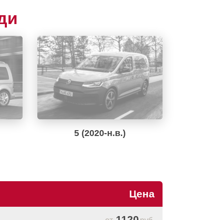
ди
5 (2020-н.в.)
Цена
1120