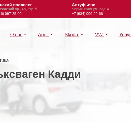
кий проспект
Алтуфьево
ский пр., 4А, стр. 5
Чермянская ул., влд. 41
 097-25-00
+7 (934) 000-99-66
О нас
Audi
Skoda
VW
Услу
тика
ьксваген Кадди