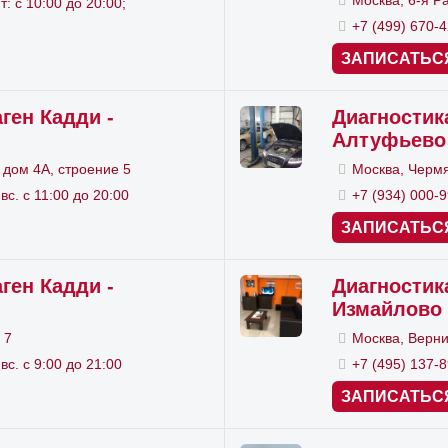
т: с 10:00 до 20:00;
+7 (499) 670-
мендуем доверить Фольксваген Кадди профессиона
ЗАПИСАТЬС
swagen
, которые вам помогут выявить существующие 
ы вы и дальше могли ездить с комфортом и в безопа
ген Кадди -
Диагностик
Алтуфьево
wagen. Диагностика двигателя и других частей в наш
 дом 4А, строение 5
Москва, Чермя
р, ведь такая диагностика выполняется подготовле
 вс. с 11:00 до 20:00
+7 (934) 000-
льзованием надежного и сертифицированного дилер
ЗАПИСАТЬС
то в сотрудничестве с нами каждый владелец Volksw
остику своего автомобиля в Москве по доступной ст
ген Кадди -
Диагностик
Измайлово
рите также
ремонт Фольксваген Кадди
.
 7
Москва, Верни
 вс. с 9:00 до 21:00
+7 (495) 137-
ЗАПИСАТЬС