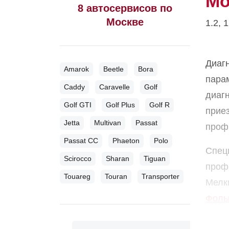
Мо
8 автосервисов по
Москве
1.2, 
Диаг
Amarok
Beetle
Bora
пара
Caddy
Caravelle
Golf
диагн
Golf GTI
Golf Plus
Golf R
приез
Jetta
Multivan
Passat
профи
Passat CC
Phaeton
Polo
Спец
Scirocco
Sharan
Tiguan
проф
Touareg
Touran
Transporter
Мелк
Фоль
комп