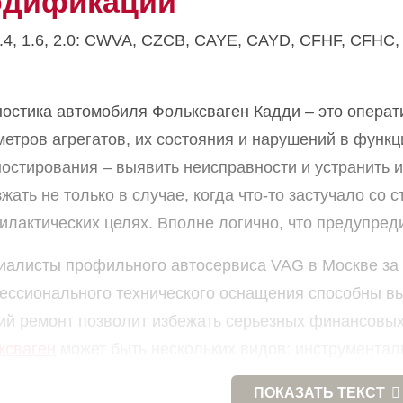
дификации
1.4, 1.6, 2.0: CWVA, CZCB, CAYE, CAYD, CFHF, CFH
ностика автомобиля Фольксваген Кадди – это опера
метров агрегатов, их состояния и нарушений в функ
остирования – выявить неисправности и устранить и
жать не только в случае, когда что-то застучало со 
лактических целях. Вполне логично, что предупреди
иалисты профильного автосервиса VAG в Москве за 
ессионального технического оснащения способны вы
ий ремонт позволит избежать серьезных финансовых
ксваген
может быть нескольких видов: инструменталь
ьютерная.
ПОКАЗАТЬ
ТЕКСТ