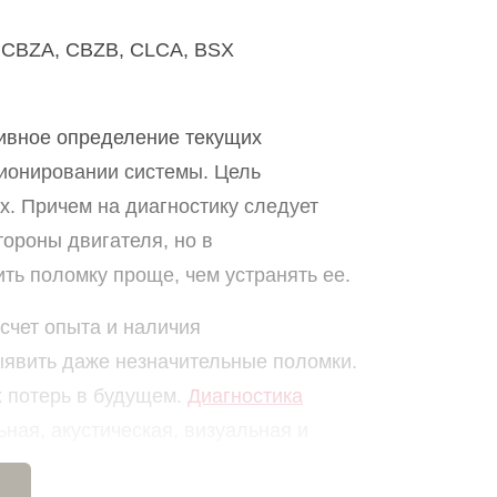
C, CBZA, CBZB, CLCA, BSX
тивное определение текущих
ционировании системы. Цель
х. Причем на диагностику следует
стороны двигателя, но в
ть поломку проще, чем устранять ее.
счет опыта и наличия
явить даже незначительные поломки.
 потерь в будущем.
Диагностика
ная, акустическая, визуальная и