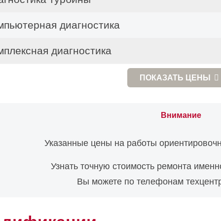
мпьютерная диагностика
мплексная диагностика
агностика двигателя
ПОКАЗАТЬ
ЦЕНЫ
агностика АКПП
Внимание
агностика подвески
Указанные цены на работы ориентировочн
агностика тормозной системы автомобиля
Узнать точную стоимость ремонта именн
агностика рулевого управления
Вы можете по телефонам техцентр
агностика электрики автомобиля