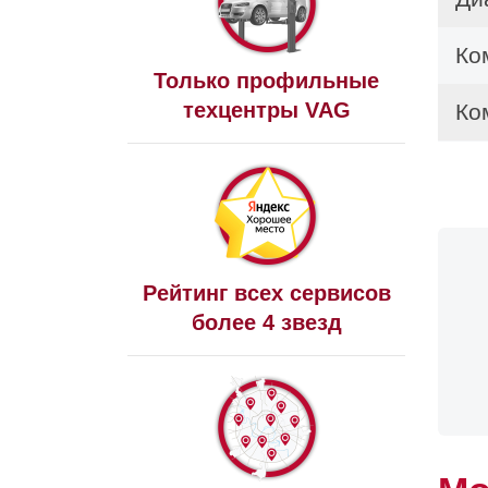
Ко
Только профильные
техцентры VAG
Ко
Ди
Ди
Ди
Рейтинг всех сервисов
более 4 звезд
Ди
Ди
Ди