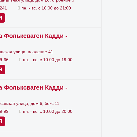
4241
пн. - вс. с 10:00 до 21:00
лам из профильного
автосервиса
Я
неполадки и сразу же устранить их,
сности на вашем автомобиле
а Фольксваген Кадди -
ей сети техцентров – это правильный
нская улица, владение 41
нными специалистами с
99-66
пн. - вс. с 10:00 до 19:00
ского оборудования. Немаловажно и
Я
agen может рассчитывать на
оимости.
а Фольксваген Кадди -
сажная улица, дом 6, бокс 11
89-99
пн. - вс. с 10:00 до 20:00
Я