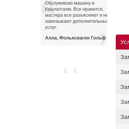
отерял
Обслуживаю машину в
Ц
Чт
ка.
Крылатском. Все нравится,
с
мастера все разъясняют и не
р
ли
навязывают дополнительных
р
услуг.
м
В ср
емонт
а
Алла, Фольксваген Гольф
време
Ус
выяв
За
метод
прог
За
Стан
За
ос
За
пр
ди
За
ди