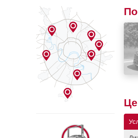
По
Ц
Ус
Ди