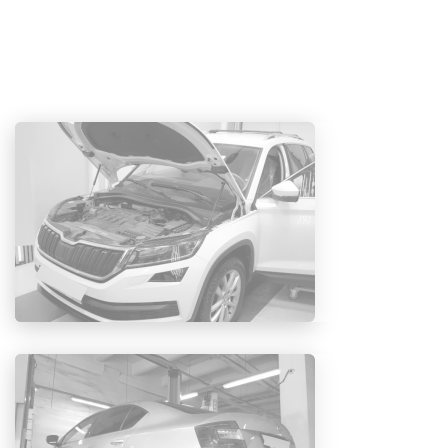
При использовании неисправной
аккумуляторной батареи, ваше авто может
оказать давление на генератор или стартер для
повышения мощности. Следовательно,
избыточная мощность может способствовать
снижению срока службы данных элементов
двигателя, в свою очередь это приведет к тому,
что ваш двигатель не сможет полноценно
работать. В конце концов, это будет стоить вам
больше денег, чтобы это исправить.
Чрезвычайно важно, чтобы ваш аккумулятор был
качественно обслужен и имел отличное
состояние.