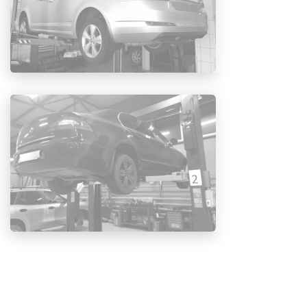
Запись на СТО
Один из лучших способов получить больше за
свои деньги – это обратиться в профильный
автосервис VAG
, в любом районе Москвы. Вам
выполнят быструю и качественную замену
аккумуляторной батареи. Квалифицированные
специалисты смогут грамотно произвести
ремонт
Skoda Yeti
, и предварительно предоставят
перечень проведенных работ, а после Вам будет
выдана гарантия на выполненную услугу.