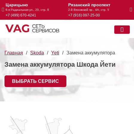
Царицыно
Рязанский проспект
А
6-я Радиальная ул., 20, стр. 9
2-й Вязовский пр., 4А, стр. 5
Че
+7 (499) 670-4241
+7 (916) 097-25-00
+7
Главная
Skoda
Yeti
Замена аккумулятора
Замена аккумулятора Шкода Йети
ВЫБРАТЬ СЕРВИС