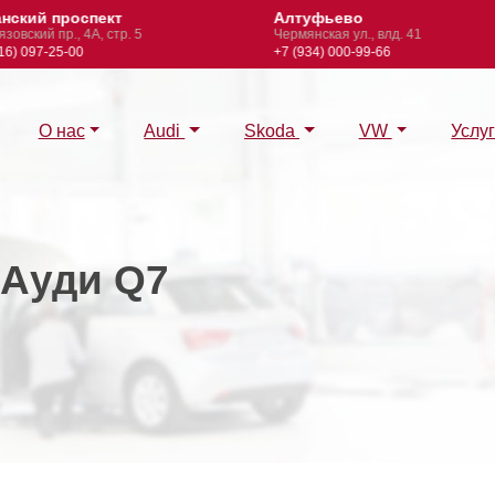
кий проспект
Алтуфьево
ский пр., 4А, стр. 5
Чермянская ул., влд. 41
 097-25-00
+7 (934) 000-99-66
О нас
Audi
Skoda
VW
Услу
 Ауди Q7