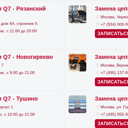
а всего комплекта ГРМ на Audi Q7 – самый лучший 
 Q7 - Рязанский
Замена цеп
ю экономии обходятся заменой одной цепи, даже при
Москва, Чермя
 дом 4А, строение 5
+7 (934) 000-
отки на зубьях звездочек в ГРМ.
 вс. с 11:00 до 20:00
ЗАПИСАТЬС
пись на диагностику и усл
 Q7 - Новогиреево
Замена цеп
двигатель на Q7 стал заметно шумней, появился сту
 7
Москва, Верни
ностику. Специалисты
сервиса Ауди
осмотрят мотор, 
 вс. с 9:00 до 21:00
+7 (495) 137-
елят состояние ГРМ. Мы сдаем авто всегда в срок,
ЗАПИСАТЬС
нта, работаем исключительно с поломкой. Наша кома
 Q7 - Тушино
Замена цеп
щих ощутимый опыт работы в сфере ремонта мотор
орпус 1
Москва, ул. Го
ится в каждом районе Москвы. Даем гарантии, так к
с: с 10:00 до 21:00
+7 (495) 955-
ставляемых нами услуг. Стоимость услуги зависит о
ЗАПИСАТЬС