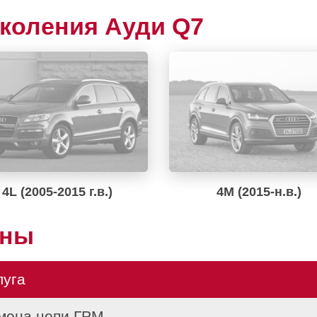
коления Ауди Q7
4L (2005-2015 г.в.)
4M (2015-н.в.)
ены
луга
мена цепи ГРМ