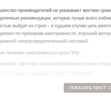
шинство производителей не указывают жестких срок
деленные рекомендации, которые лучше всего соблюд
стью выйдет из строя – в худшем случае цепь рветс
деляют по признакам неисправности. Хороший мотори
правной газораспределительной системой.
ые признаки неисправности цепи ГРМ:
оизошел сдвиг фаз газораспределения (можно опред
он со стороны нахождения цепной передачи;
еличилась шумность работы ДВС.
ПОКАЗАТЬ
ТЕКСТ
тдельных моторах состояние цепи можно оценить по 
Цены адекватные и
Не завелся автомоб
ение следует уделить шумности работы мотора. Про
соответствуют качеству
пришлось вызыват