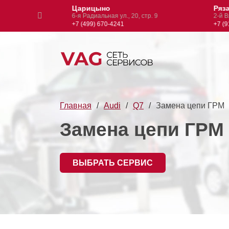
Царицыно
Рязанс
 1
6-я Радиальная ул., 20, стр. 9
2-й Вязов
+7 (499) 670-4241
+7 (916)
Главная
Audi
Q7
Замена цепи ГРМ
Замена цепи ГРМ
ВЫБРАТЬ СЕРВИС