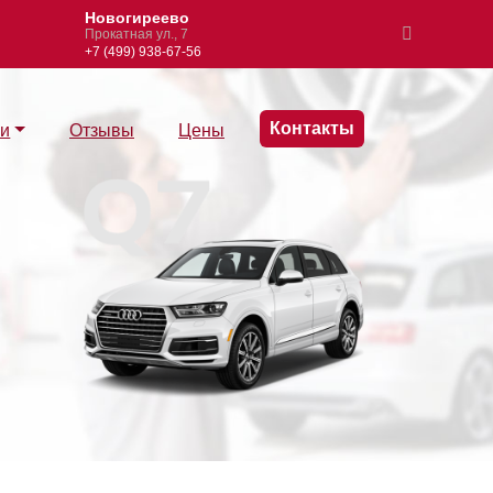
Новогиреево
Измайлово
Прокатная ул., 7
Вернисажная ул., 6,
+7 (499) 938-67-56
+7 (495) 137-89-99
Контакты
ги
Отзывы
Цены