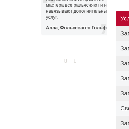
по од
мастера все разъясняют и не
или
навязывают дополнительных
услуг.
Ус
По
емонт
Алла, Фольксваген Гольф
За
Чтоб
За
препя
крепе
За
Даль
За
Сн
За
От
Св
Вы
ра
За
Сн