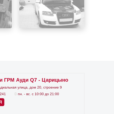
та, замена одной цепи, натяжителя и
цепи. Менять весь комплект следует
 звездочках образуется приличный
и ГРМ Ауди Q7 - Царицыно
адиальная улица, дом 20, строение 9
4241
пн. - вс. с 10:00 до 21:00
Я