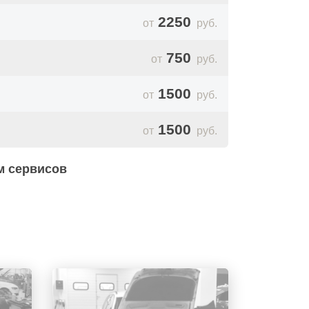
2250
руб.
 крышку ГРМ.
750
руб.
спредвалов и коленвала.
1500
ль цепи ГРМ, успокоитель и цепь.
руб.
кземпляры.
1500
руб.
м сервисов
ую прокладку и ставят на свое место