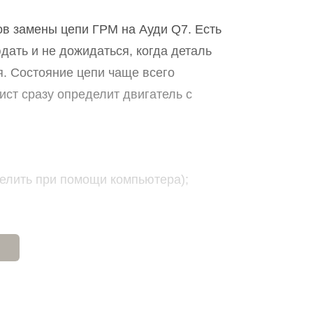
ов замены цепи ГРМ на Ауди Q7. Есть
ать и не дожидаться, когда деталь
я. Состояние цепи чаще всего
ст сразу определит двигатель с
елить при помощи компьютера);
выходу штока натяжителя. Особое
иль и
Автомобиль на ходу потерял
фессионал способен выявить проблему
ь
тягу и выскочила ошибка.