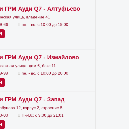
вариант, но часто автомобилисты с
и ГРМ Ауди Q7 - Алтуфьево
 условии наличия серьезной
нская улица, владение 41
99-66
пн. - вс. с 10:00 до 19:00
Я
угу
и ГРМ Ауди Q7 - Измайлово
к или звон, пришло время пройти
сажная улица, дом 6, бокс 11
выполнят комплексную диагностику и
89-99
пн. - вс. с 10:00 до 20:00
 не преувеличиваем значимость
Я
нда состоит из опытных мотористов,
и ГРМ Ауди Q7 - Запад
ов Audi. Профильный
сервис ВАГ
рбунова 12, корпус 2, строение 5
ак мы уверены в высоком качестве
90-00
Пн-Вс: с 9:00 до 21:01
т модели Ауди и типа двигателя.
Я