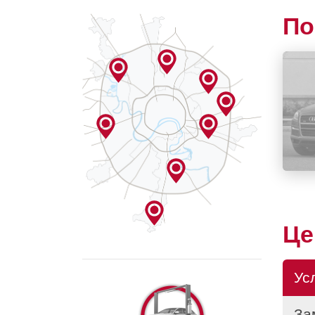
По
Ц
Ус
За