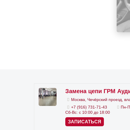
Ис
Есть 
успок
через
износ
Комп
но
но
Замена цепи ГРМ Ауди
фа
Москва, Чечёрский проезд, вл
+7 (916) 731-71-43
Пн-П
зв
Сб-Вс: с 10:00 до 18:00
на
ЗАПИСАТЬСЯ