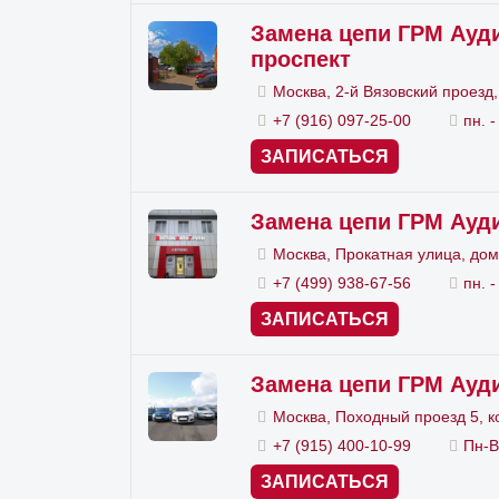
Замен
Замена цепи ГРМ Ауди
проспект
цель
Москва, 2-й Вязовский проезд,
выраб
+7 (916) 097-25-00
пн. -
ЗАПИСАТЬСЯ
За
Замена цепи ГРМ Ауди
Если 
Москва, Прокатная улица, дом
диаг
+7 (499) 938-67-56
пн. -
опред
ЗАПИСАТЬСЯ
ремо
Замена цепи ГРМ Ауди
имею
Москва, Походный проезд 5, к
наход
+7 (915) 400-10-99
Пн-В
предо
ЗАПИСАТЬСЯ