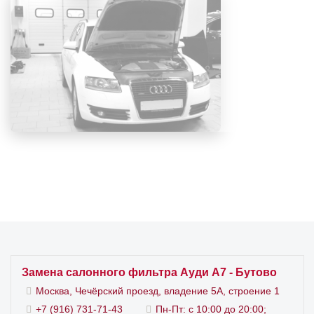
будет выполнена буквально за 15-20 минут,
после чего вы сможете продолжить
эксплуатацию автомобиля с комфортом. Если
вас заинтересовало наше предложение,
позвоните или приезжайте лично в
техцентр VAG
– есть в каждом районе города. Будем рады
оказать помощь и проконсультировать по любым
вопросам.
Смотрите также
ремонт Ауди А7
.
Замена салонного фильтра Ауди А7 - Бутово
Москва, Чечёрский проезд, владение 5А, строение 1
+7 (916) 731-71-43
Пн-Пт: с 10:00 до 20:00;