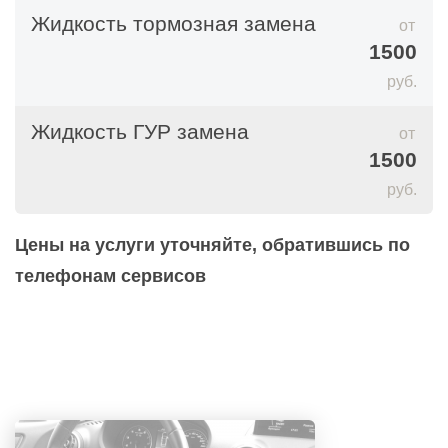
Жидкость тормозная замена
тяжелый воздух в салоне авто;
1500
из воздуховода поступает пыль;
руб.
сбоит система вентиляции;
Жидкость ГУР замена
часто запотевают стекла.
1500
руб.
Однако периодичность замены салонного
фильтра зависит еще от условий эксплуатации
Цены на услуги уточняйте, обратившись по
авто, экологической обстановки региона, степени
телефонам сервисов
загрязнения дорог.
Этапы замены фильтра в салоне авто
Порядок замены фильтра в салоне зависит от