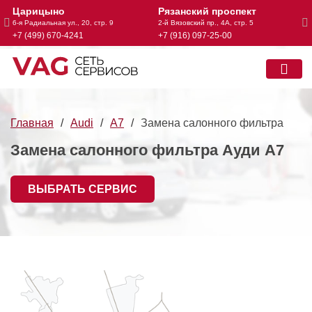
Царицыно
Рязанский проспект
А
6-я Радиальная ул., 20, стр. 9
2-й Вязовский пр., 4А, стр. 5
Чер
+7 (499) 670-4241
+7 (916) 097-25-00
+7
Главная
Audi
A7
Замена салонного фильтра
Замена салонного фильтра Ауди А7
ВЫБРАТЬ СЕРВИС