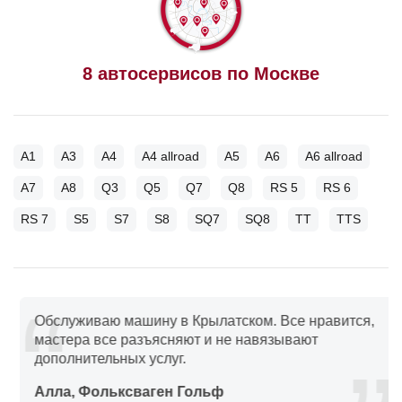
8 автосервисов по Москве
A1
A3
A4
A4 allroad
A5
A6
A6 allroad
A7
A8
Q3
Q5
Q7
Q8
RS 5
RS 6
RS 7
S5
S7
S8
SQ7
SQ8
TT
TTS
Обслуживаю машину в Крылатском. Все нравится,
мастера все разъясняют и не навязывают
дополнительных услуг.
Алла, Фольксваген Гольф