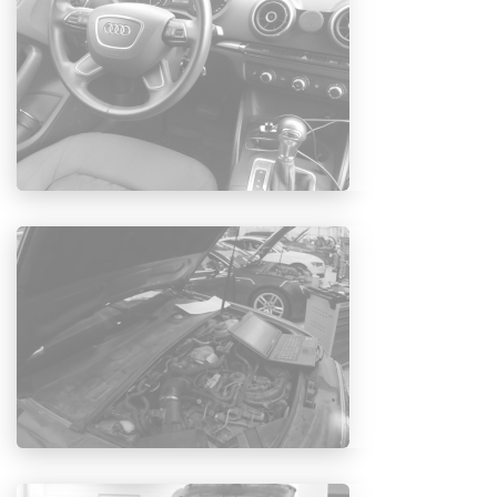
его месторасположения. Может показаться, что в
этой процедуре нет ничего сложного. Но важно
соблюсти некоторые правила и действовать
осторожно, чтобы при установке нового изделия
направляющие фильтрующего изделия точно
встали в полозья, в противном случае
воздушный поток пойдет мимо очистителя.
Запись на замену салонного фильтра
в Москве
Замена салонного фильтра Ауди
возможна в
нашем
автосервисе Ауди
. Всегда в наличии
оригинальные изделия и качественные аналоги
по максимально выгодной цене. Вся работа